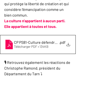
qui protège la liberté de création et qui 
considère l'émancipation comme un 
bien commun.
La culture n'appartient à aucun parti.
Elle appartient à toutes et tous.
CP PS81-Culture défendre la liberté de création et
.pdf
Télécharger PDF • 134KB
🎙️ Retrouvez également les réactions de 
Christophe Ramond, président du 
Département du Tarn ⤵️
https://www.facebook.com/Christophe
Ramond.CD81/posts/pfbid02zqBocBt4b
KRrLGx1dsLAqciEVZk2ENjZdzTt819tVd7
DfJ9nN2RQb74VmFNyNXUNl