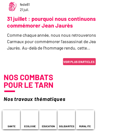
fede81
21 juil.
31 juillet : pourquoi nous continuons à
commémorer Jean Jaurès
Comme chaque année, nous nous retrouverons à
Carmaux pour commémorer l'assassinat de Jean
Jaurès. Au-delà de l'hommage rendu, cette
cérémonie nous rappelle combien le combat de
Jean Jaurès demeure actuel dans un monde
VOIR PLUS D'ARTICLES
marqué par les guerres, les nationalismes et les
discours de haine. « Commémorer Jean Jaurès,
NOS COMBATS
ce n'est pas seulement regarder le passé. C'est
POUR LE TARN
aussi interroger notre présent. » L'assassinat d'un
homme qui refusait la fatalité de la guerre Le 31
Nos travaux thématiques
juillet 1914, à la
SANTE
ECOLOGIE
EDUCATION
SOLIDARITES
RURALITE