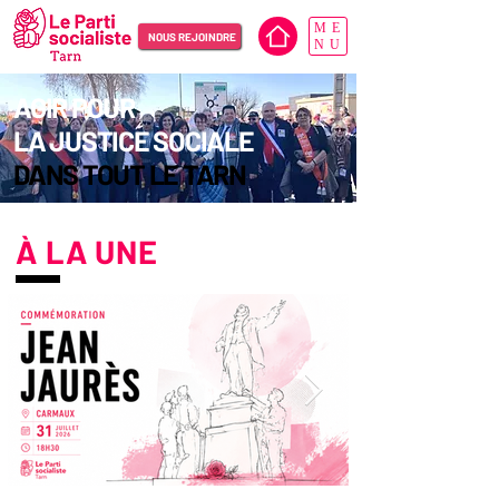
ME
NOUS REJOINDRE
NU
AGIR POUR
LA JUSTICE SOCIALE
DANS TOUT LE TARN
À LA UNE