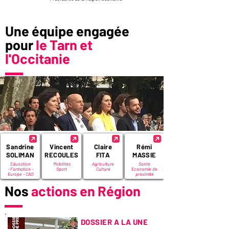
Une équipe engagée
pour
le Tarn et
l'Occitanie
Sandrine
Vincent
Claire
Rémi
SOLIMAN
RECOULES
FITA
MASSIE
Education
Mobilités
Agriculture
Santé
-
Formation -
Sport
Culture
Economie de
Europe -
CAO
proximité
Nos
actions en Région
DOSSIER A LA UNE