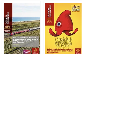
SNCF
Loi 1905 :
Plan URGENCE
120 ANS de laïcité
Occitanie
Lutte déserts
Plan Habitat
Résiliente
médicaux
Durable