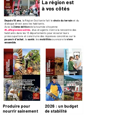
La région est
à vos côtés
Depuis 10 ans
, la Région Occitanie fait le
choix du terrain
et du
dialogue direct avec les habitants.
Avec la
2ème édition
de la tournée citoyenne
#LaRégionàvoscôtés
, élus et agents iront à la rencontre des
habitants dans les 13 départements pour écouter leurs
préoccupations et construire des réponses concrètes sur le
pouvoir d’achat
, la
santé
, les
mobilités
ou encore le
vivre
ensemble
.
Produire pour
2026 : un budget
nourrir sainement
de stabilité