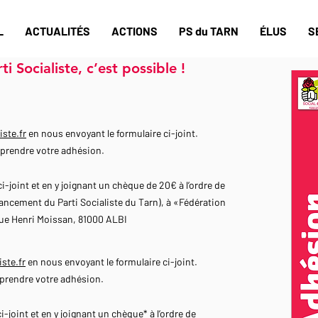
L
ACTUALITÉS
ACTIONS
PS du TARN
ÉLUS
S
i Socialiste, c’est possible !
iste.fr
e
n nous envoyant le formulaire ci-joint.
prendre votre adhésion.
i-joint et en y joignant un chèque de 20€ à l’ordre de
ancement du Parti Socialiste du T
arn), à «Fédération
 rue Henri Moissan, 81000 ALBI
ste.fr
en nous envoyant le formulaire ci-joint.
prendre votre adhésion.
-joint et en y joignant un chèque* à l’ordre de