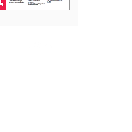
ER
NOUS SUIVRE
oissan
iste.fr