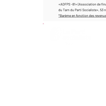
«ADFPS -81» (Association de fin
du Tarn du Parti Socialiste», 53
*Barème en fonction des revenu
Une Fédé
ouverte 
engagée 
l'égalité