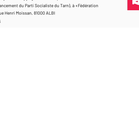
ancement du Parti Socialiste du T
arn), à «Fédération
 rue Henri Moissan, 81000 ALBI
s
LIENS UTILES
NOUS CONTACT
Actualités
ration de terrain,
à toutes et tous,
53 rue Henri M
Nos Combats
pour la justice sociale,
81000 ALBI
Instances Fédérales
 et la République
Agir avec nous
fede81@parti-social
Qui sommes-nous?