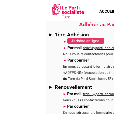
ACCUEI
Adhérer au Part
► 1ère Adhésion
J'adhère en ligne
En 2 min
►
Par mail
►
fede81@parti-social
Nous vous re contacterons pour 
Par courrier
►
En nous adressant le formulaire c
«ADFPS -81» (Association de fin
du Tarn du Parti Socialiste», 53
► Renouvellement
Par mail
►
fede81@parti-sociali
Nous vous re contacterons pour 
Par courrier
►
En nous adressant le formulaire ci