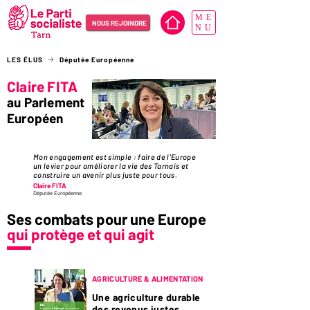
ME
NOUS REJOINDRE
NU
LES ÉLUS
Députée Européenne
Claire FITA
au Parlement
Européen
Mon engagement est simple : faire de l'Europe
un levier pour améliorer la vie des Tarnais et
construire un avenir plus juste pour tous.
Claire FITA
Députée Européenne
Ses combats pour une Europe
qui protège et qui agit
D
O
S
S
I
R
A
L
A
U
N
AGRICULTURE & ALIMENTATION
E
E
Une agriculture durable
des revenus justes