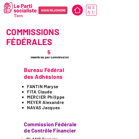
ME
NOUS REJOINDRE
NU
COMMISSIONS
FÉDÉRALES
5
membres par commission
Bureau Fédéral
des Adhésions
FANTIN Maryse
FITA Claude
MERCIER Philippe
MEYER Alexandre
NAVAS Jacques
Commission Fédérale
de Contrôle Financier